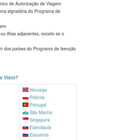
rónico de Autorização de Viagem
ima signatária do Programa de
gem
ou ilhas adjacentes, exceto se o
um dos países do Programa de Isenção
e Visto?
Noruega
Polónia
Portugal
São Marino
Singapura
Eslováquia
Eslovénia