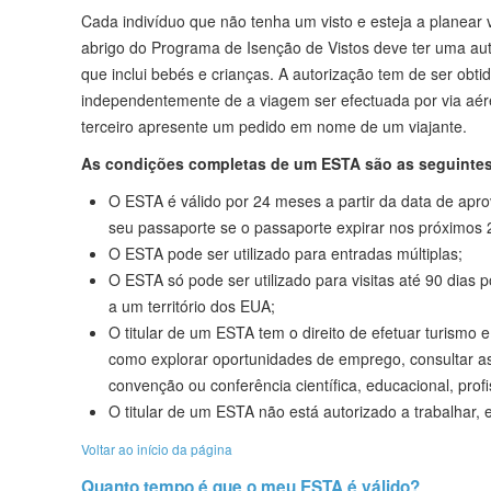
Cada indivíduo que não tenha um visto e esteja a planear 
abrigo do Programa de Isenção de Vistos deve ter uma au
que inclui bebés e crianças. A autorização tem de ser obt
independentemente de a viagem ser efectuada por via aér
terceiro apresente um pedido em nome de um viajante.
As condições completas de um ESTA são as seguinte
O ESTA é válido por 24 meses a partir da data de apro
seu passaporte se o passaporte expirar nos próximos 
O ESTA pode ser utilizado para entradas múltiplas;
O ESTA só pode ser utilizado para visitas até 90 dias p
a um território dos EUA;
O titular de um ESTA tem o direito de efetuar turismo e
como explorar oportunidades de emprego, consultar as
convenção ou conferência científica, educacional, profi
O titular de um ESTA não está autorizado a trabalhar,
Voltar ao início da página
Quanto tempo é que o meu ESTA é válido?