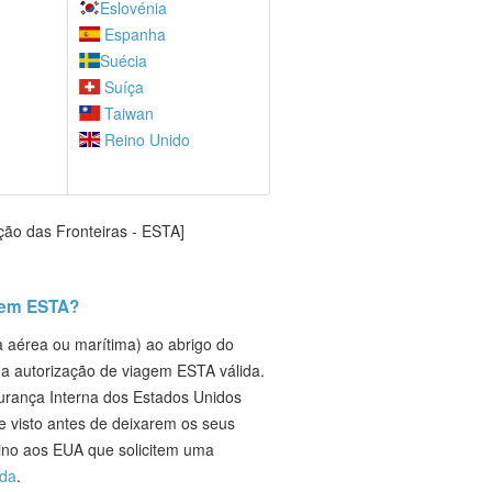
Eslovénia
Espanha
Suécia
Suíça
Taiwan
Reino Unido
ção das Fronteiras - ESTA]
agem ESTA?
a aérea ou marítima) ao abrigo do
ma autorização de viagem ESTA válida.
urança Interna dos Estados Unidos
e visto antes de deixarem os seus
ino aos EUA que solicitem uma
ida
.