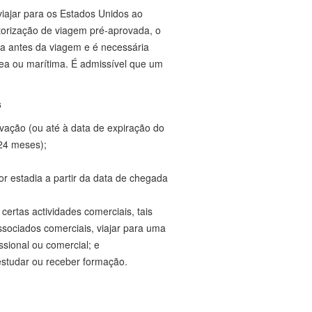
viajar para os Estados Unidos ao
torização de viagem pré-aprovada, o
ida antes da viagem e é necessária
ea ou marítima. É admissível que um
s
vação (ou até à data de expiração do
24 meses);
or estadia a partir da data de chegada
 certas actividades comerciais, tais
sociados comerciais, viajar para uma
ssional ou comercial; e
 estudar ou receber formação.