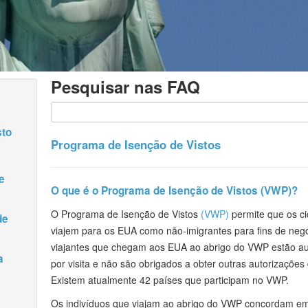
Pesquisar nas FAQ
sto
Programa de Isenção de Vistos
e
O que é o Programa de Isenção de Vistos (VWP)?
O Programa de Isenção de Vistos
(VWP)
permite que os ci
de
viajem para os EUA como não-imigrantes para fins de negóc
viajantes que chegam aos EUA ao abrigo do VWP estão au
a
por visita e não são obrigados a obter outras autorizaçõe
m
Existem atualmente 42 países que participam no VWP.
Os indivíduos que viajam ao abrigo do VWP concordam em 