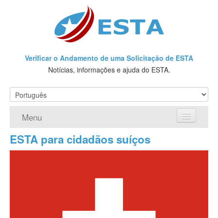
Verificar o Andamento de uma Solicitação de ESTA
Notícias, informações e ajuda do ESTA.
Menu
ESTA para cidadãos suíços
Página Inicial
Solicite a ESTA
O que é a ESTA?
Requisitos