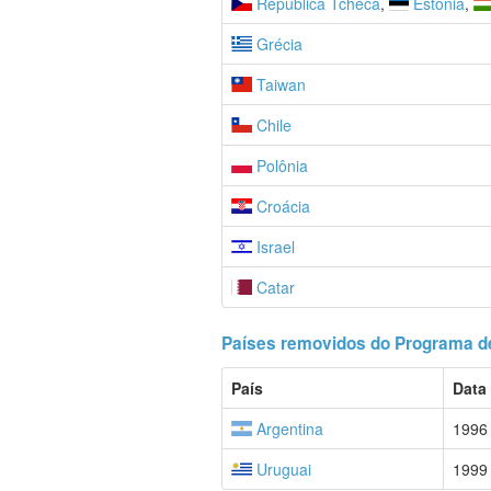
República Tcheca
,
Estônia
,
Grécia
Taiwan
Chile
Polônia
Croácia
Israel
Catar
Países removidos do Programa de
País
Data
Argentina
1996
Uruguai
1999