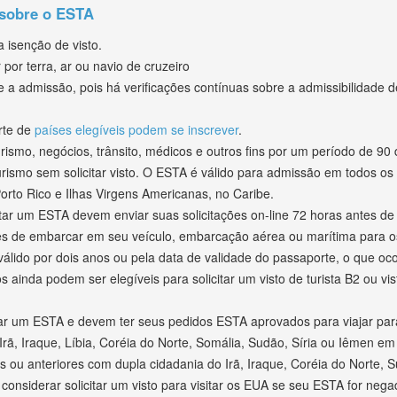
 sobre o ESTA
 isenção de visto.
por terra, ar ou navio de cruzeiro
a admissão, pois há verificações contínuas sobre a admissibilidade 
rte de
países elegíveis podem se inscrever
.
ismo, negócios, trânsito, médicos e outros fins por um período de 90
turismo sem solicitar visto. O ESTA é válido para admissão em todos 
orto Rico e Ilhas Virgens Americanas, no Caribe.
itar um ESTA devem enviar suas solicitações on-line 72 horas antes d
tes de embarcar em seu veículo, embarcação aérea ou marítima para o
lido por dois anos ou pela data de validade do passaporte, o que ocor
 ainda podem ser elegíveis para solicitar um visto de turista B2 ou vis
tar um ESTA e devem ter seus pedidos ESTA aprovados para viajar par
 Irã, Iraque, Líbia, Coréia do Norte, Somália, Sudão, Síria ou Iêmen 
s ou anteriores com dupla cidadania do Irã, Iraque, Coréia do Norte,
onsiderar solicitar um visto para visitar os EUA se seu ESTA for nega