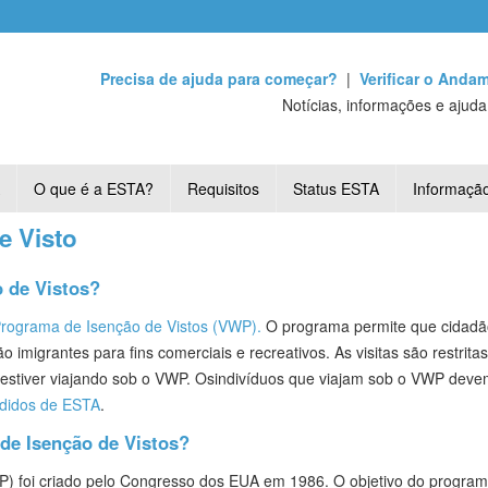
Precisa de ajuda para começar?
|
Verificar o Anda
Notícias, informações e ajud
O que é a ESTA?
Requisitos
Status ESTA
Informaçã
e Visto
 de Vistos?
rograma de Isenção de Vistos (VWP).
O programa permite que cidadãos
imigrantes para fins comerciais e recreativos. As visitas são restrita
o estiver viajando sob o VWP. Os
indivíduos que viajam sob o VWP devem
didos de ESTA
.
de Isenção de Vistos?
) foi criado pelo Congresso dos EUA em 1986. O objetivo do program