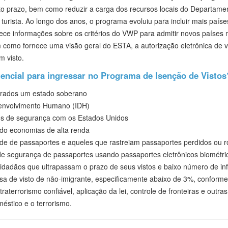
urto prazo, bem como reduzir a carga dos recursos locais do Departam
turista. Ao longo dos anos, o programa evoluiu para incluir mais paí
nece informações sobre os critérios do VWP para admitir novos países
 como fornece uma visão geral do ESTA, a autorização eletrônica de 
 visto.
tencial para ingressar no Programa de Isenção de Vistos
erados um estado soberano
senvolvimento Humano (IDH)
s de segurança com os Estados Unidos
do economias de alta renda
ude de passaportes e aqueles que rastreiam passaportes perdidos ou 
 de segurança de passaportes usando passaportes eletrônicos biométri
dadãos que ultrapassam o prazo de seus vistos e baixo número de infr
sa de visto de não-imigrante, especificamente abaixo de 3%, conforme 
aterrorismo confiável, aplicação da lei, controle de fronteiras e out
éstico e o terrorismo.