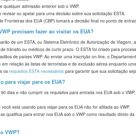
de qualquer admissão anterior sob o VWP.
e revisar ou apelar para uma decisão sobre sua solicitação ESTA.
 de Fronteiras dos EUA (CBP) tomará a decisão final no ponto de entra
VWP precisam fazer ao visitar os EUA?
arão de um ESTA, ou Sistema Eletrônico de Autorização de Viagem, ap
, de trânsito ou médicos de curto prazo. O ESTA foi criado para proces
idadãos de países VWP. Ao enviar uma inscrição on-line, o Departame
s
em relação às listas de terroristas e de exclusão aérea enquanto uma 
os os
requisitos ESTA necessários
para garantir que sua solicitação se
o para viajar para os EUA?
0 dias e não cumprir os requisitos para entrada nos EUA sob o VWP, su
 você está usando para viajar para os EUA não for afiliada ao VWP.
 se qualifica para entrar nos EUA sob o VWP como resultado direto da 
r o VWP?