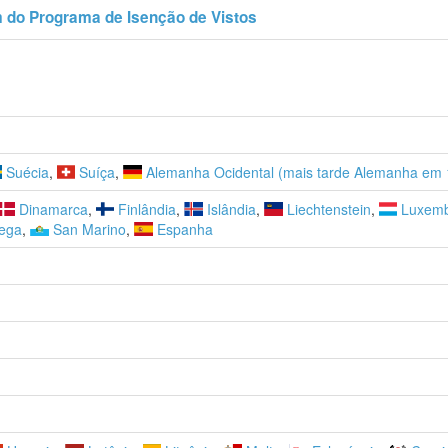
m do Programa de Isenção de Vistos
Suécia
,
Suíça
,
Alemanha Ocidental (mais tarde Alemanha em 
Dinamarca
,
Finlândia
,
Islândia
,
Liechtenstein
,
Luxemb
ega
,
San Marino
,
Espanha