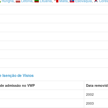
Hungria
,
Letônia
,
Lituânia
,
Malta
,
Eslováquia
,
Corei
 Isenção de Vistos
 de admissão no VWP
Data removi
2002
2003