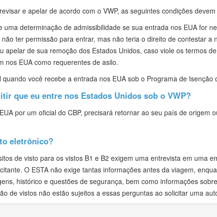
 revisar e apelar de acordo com o VWP, as seguintes condições devem
de uma determinação de admissibilidade se sua entrada nos EUA for ne
 não ter permissão para entrar, mas não teria o direito de contestar 
 ou apelar de sua remoção dos Estados Unidos, caso viole os termos d
m nos EUA como requerentes de asilo.
el quando você recebe a entrada nos EUA sob o Programa de Isenção d
mitir que eu entre nos Estados Unidos sob o VWP?
UA por um oficial do CBP, precisará retornar ao seu país de origem ou
o eletrônico?
uisitos de visto para os vistos B1 e B2 exigem uma entrevista em uma
licitante. O ESTA não exige tantas informações antes da viagem, enqua
agens, histórico e questões de segurança, bem como informações sobre 
ão de vistos não estão sujeitos a essas perguntas ao solicitar uma au