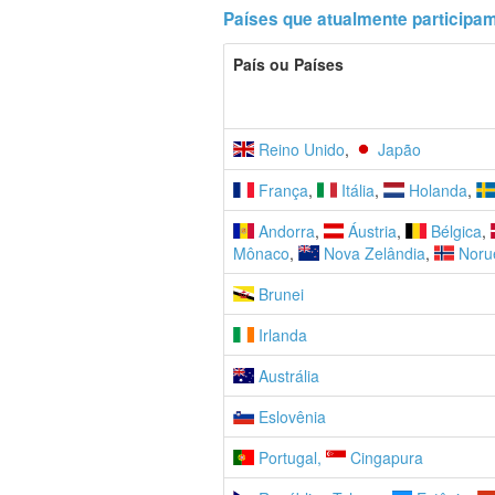
Países que atualmente participa
País ou Países
Reino Unido
,
Japão
França
,
Itália
,
Holanda
,
Andorra
,
Áustria
,
Bélgica
,
Mônaco
,
Nova Zelândia
,
Noru
Brunei
Irlanda
Austrália
Eslovênia
Portugal
,
Cingapura